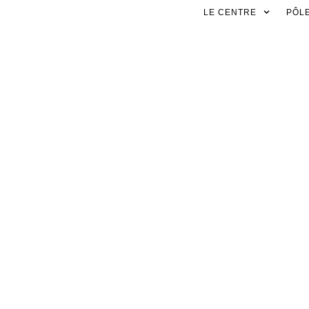
LE CENTRE
PÔLE
C.L.A