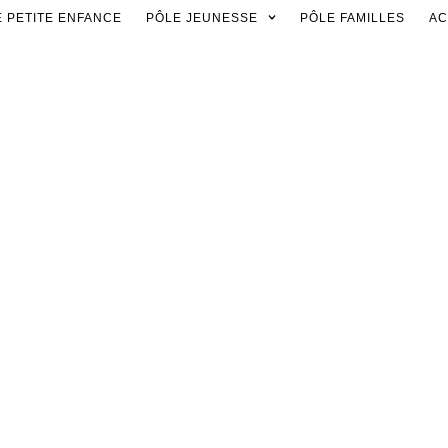
 PETITE ENFANCE
PÔLE JEUNESSE
PÔLE FAMILLES
AC
.S :
Objectif réus