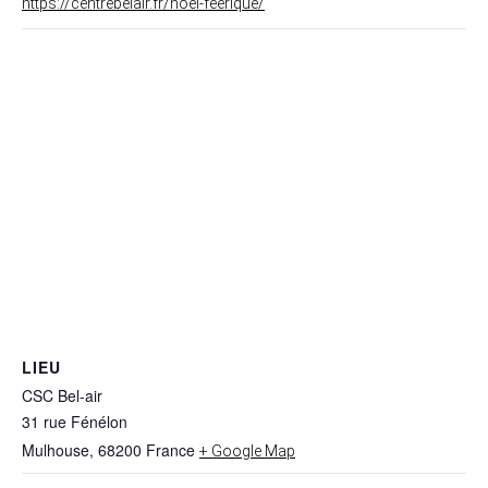
https://centrebelair.fr/noel-feerique/
LIEU
CSC Bel-air
31 rue Fénélon
Mulhouse
,
68200
France
+ Google Map